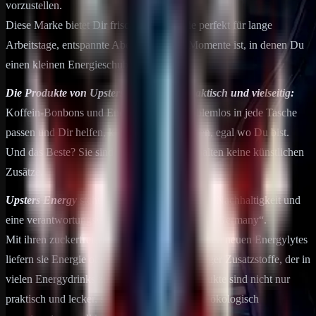
vorzustellen.
Diese Marke bietet Dir frische Energie, die perfekt für lange
Arbeitstage, entspannte Abende oder die Momente ist, in denen Du
einen kleinen Energieschub benötigst.
Die Produkte von Upsters Energy sind praktisch und vielseitig:
Koffein-Bonbons und Energylytes, die problemlos in jede Tasche
passen und Dir helfen, konzentriert zu bleiben, egal wo Du bist.
Und das Beste? Sie sind zuckerfrei und enthalten keine künstlichen
Zusätze.
Upsters Energy
steht für hochwertige Zutaten, Nachhaltigkeit und
eine verantwortungsvolle Produktion „Made in Germany“.
Mit ihren zuckerfreien Energy-Bonbons und den neuen Energylytes
liefern sie Energie ohne den „Bullshit“ unnötiger Zusatzstoffe, der in
vielen Energydrinks zu finden ist. Diese Produkte sind nicht nur
praktisch und lecker, sondern auch sozial und ökologisch