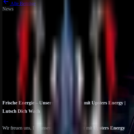
Alle Beiträge
News
DRP Community Ankündigungen
Allgemein
Frische Energie – Unsere
Partnerschaft mit Upsters Energy
| Lutsch Dich Wach
Entdecke Upsters Energy: Zuckerfreie Koffein-Bonbons und
Energylytes für mehr Energie im Alltag - praktisch, nachhaltig und
Made in Germany.
31. Mai 2026
1
min Lesezeit
Frische Energie – Unsere Partnerschaft mit Upsters Energy |
Lutsch Dich Wach
Wir freuen uns, Dir unsere Zusammenarbeit mit
Upsters Energy