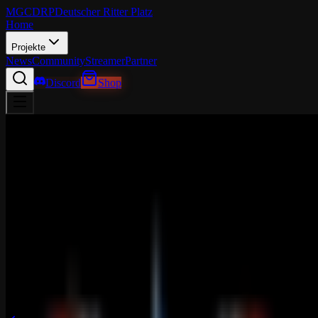
MGCDRP
Deutscher Ritter Platz
Home
Projekte
News
Community
Streamer
Partner
Discord
Shop