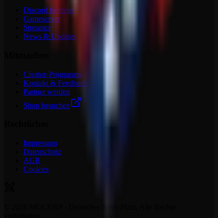
Discord beitreten
Gameserver
Streamer
News & Updates
Mitmachen
Creator-Programm
Kontakt & Feedback
Partner werden
Shop besuchen
Rechtliches
Impressum
Datenschutz
AGB
Cookies
©
2026
MGCDRP - Deutscher Ritter Platz. Alle Rechte
vorbehalten.