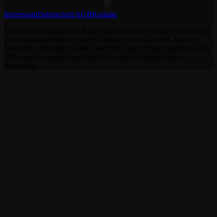
Impressum
Datenschutz
AGB
Kontakt
Unsere Server Deutscher Ritter Platz stehen in keinerlei Verbindung
zu Facepunch Studios, Studio Wildcard, Iron Gate AB, Entrada
Interactive, Rockstar Games, The Fun Pimps, Samar Studio, Giants
Software und werden auch nicht von ihnen betrieben oder
unterstützt.