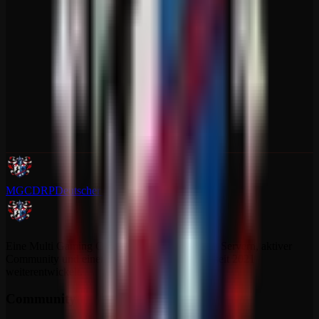
MGCDRP
Deutscher Ritter Platz
Eine Multi Gaming Community mit dedizierten Servern, aktiver
Community und einem Projekt, das sich stetig seit 2021
weiterentwickelt.
Community