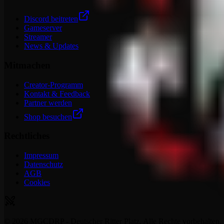
Discord beitreten
Gameserver
Streamer
News & Updates
Mitmachen
Creator-Programm
Kontakt & Feedback
Partner werden
Shop besuchen
Rechtliches
Impressum
Datenschutz
AGB
Cookies
©
2026
MGCDRP - Deutscher Ritter Platz. Alle Rechte vorbehalten.