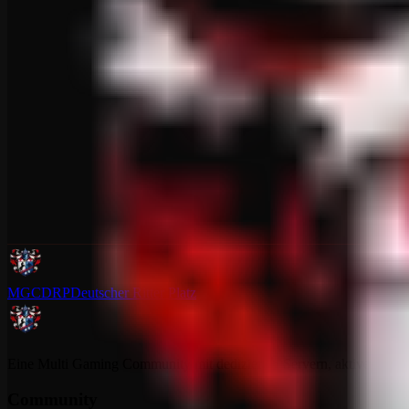
MGCDRP
Deutscher Ritter Platz
Eine Multi Gaming Community mit dedizierten Servern, aktiver Commun
Community