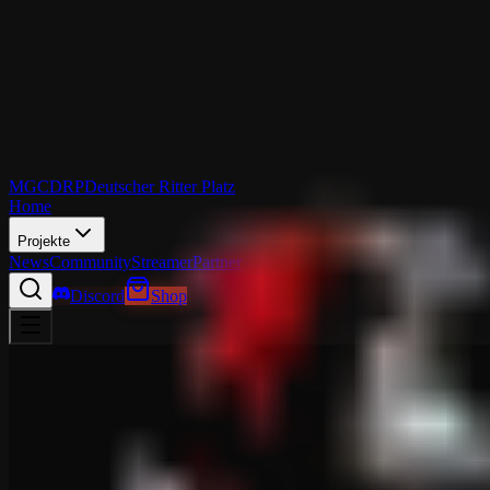
MGCDRP
Deutscher Ritter Platz
Home
Projekte
News
Community
Streamer
Partner
Discord
Shop