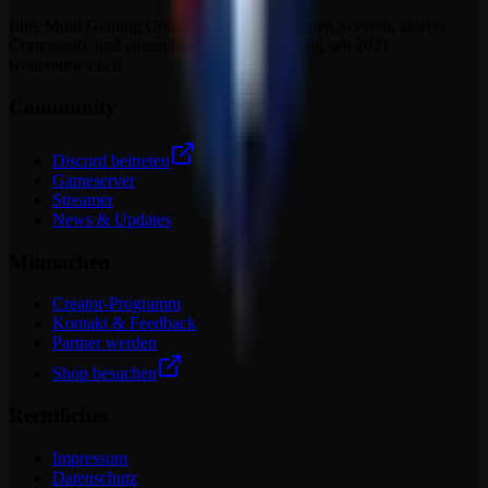
Eine Multi Gaming Community mit dedizierten Servern, aktiver
Community und einem Projekt, das sich stetig seit 2021
weiterentwickelt.
Community
Discord beitreten
Gameserver
Streamer
News & Updates
Mitmachen
Creator-Programm
Kontakt & Feedback
Partner werden
Shop besuchen
Rechtliches
Impressum
Datenschutz