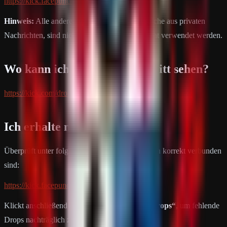
https://kick.facepunch.com
Hinweis:
Alle anderen Links, insbesondere solche aus privaten
Nachrichten, sind nicht offiziell und sollten nicht verwendet werden.
Wo kann ich meinen Fortschritt sehen?
https://kick.com/drops/inventory
Ich erhalte meine Drops nicht
Überprüft unter folgendem Link, ob eure Konten korrekt verbunden
sind:
https://kick.facepunch.com/connect
Klickt anschließend auf
„Check for Missing Drops“
, um fehlende
Drops nachträglich zu erhalten.