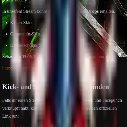
In unserem Stream könnt ihr insgesamt
3 Rust-Drops
erhalten.
Kisten-Skins
Garagentür-Skin
Kleiderschrank-Skin
Schaut am
11.06.2026 um 22 Uhr
bei uns im Stream vorbei:
https://kick.com/deutscherritterplatz
Kick- und Steam-Account verbinden
Falls ihr euren Steam-Account noch nicht mit Kick und Facepunch
verknüpft habt, könnt ihr dies ausschließlich über den offiziellen
Link tun: