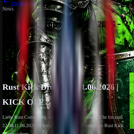
Alle Beiträge
News
DRP Community Ankündigungen
Allgemein
Rust Kick Drops am 11.06.2026 -
KICK OFF 2
Vom 11. Juni bis 22. Juni 2026 gibt es Kick Rust Drops im Stream
von DeutscherRitterPlatz.
10. Juni 2026
1
min Lesezeit
Rust Kick Drops am 11.06.2026 |
KICK OFF 2
Liebe Rust Community, ab dem 11.06.2026 um 22 Uhr bis zum
22.06.11.06.2026 26 könnt ihr euch wieder exklusive Rust Kick
Drops sichern.