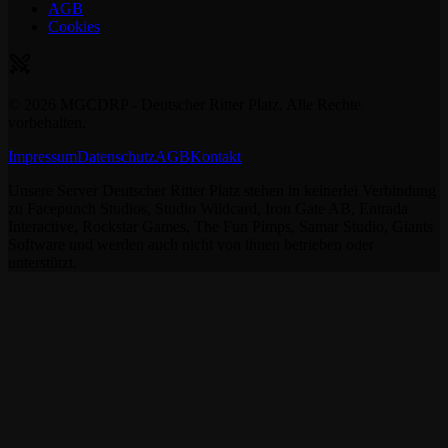
AGB
Cookies
©
2026
MGCDRP - Deutscher Ritter Platz. Alle Rechte
vorbehalten.
Impressum
Datenschutz
AGB
Kontakt
Unsere Server Deutscher Ritter Platz stehen in keinerlei Verbindung
zu Facepunch Studios, Studio Wildcard, Iron Gate AB, Entrada
Interactive, Rockstar Games, The Fun Pimps, Samar Studio, Giants
Software und werden auch nicht von ihnen betrieben oder
unterstützt.