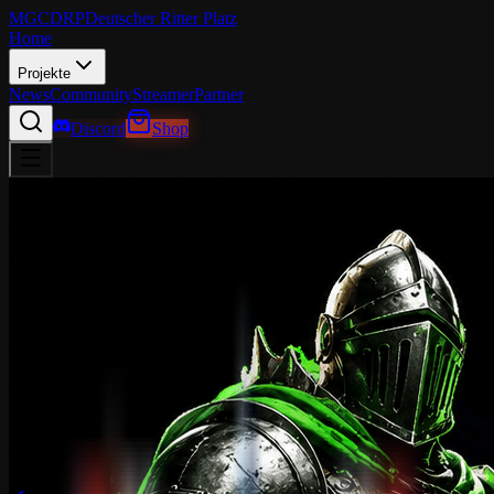
MGCDRP
Deutscher Ritter Platz
Home
Projekte
News
Community
Streamer
Partner
Discord
Shop