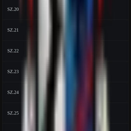
SZ.20
6900
SZ.21
8000
SZ.22
9200
SZ.23
10500
SZ.24
12600
SZ.25
14700