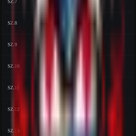
SZ.7
360
SZ.8
432
SZ.9
504
SZ.10
696
SZ.11
864
SZ.12
1000
SZ.13
1500