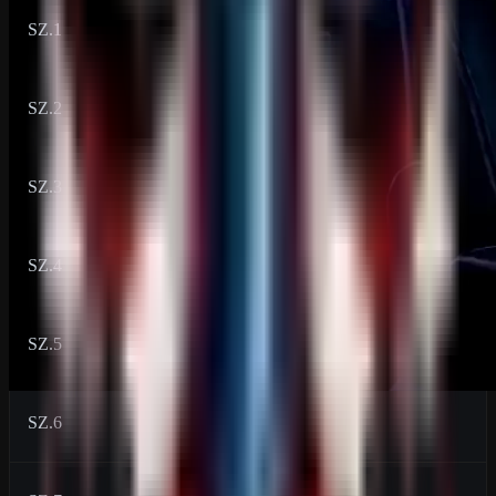
SZ.1
9
SZ.2
72
SZ.3
120
SZ.4
168
SZ.5
240
SZ.6
288