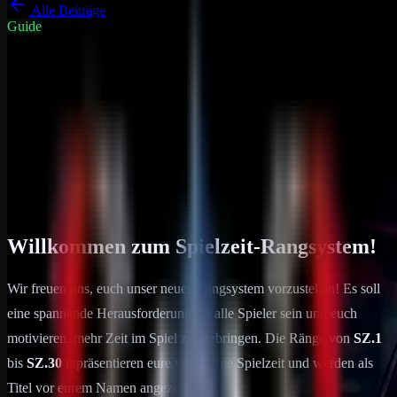
Alle Beiträge
Guide
DRP Gameserver News
Rust
Rust PvE Spielzeit Rangsystem
Willkommen zum Spielzeit-Rangsystem! Wir freuen uns, euch unser
neues Rangsystem vorzustellen! Es soll eine spannende
Herausforderung für alle Spieler sein und…
31. Mai 2026
1
min Lesezeit
Willkommen zum Spielzeit-Rangsystem!
Wir freuen uns, euch unser neues Rangsystem vorzustellen! Es soll
eine spannende Herausforderung für alle Spieler sein und euch
motivieren, mehr Zeit im Spiel zu verbringen. Die Ränge von
SZ.1
bis
SZ.30
repräsentieren eure verbrachte Spielzeit und werden als
Titel vor eurem Namen angezeigt.