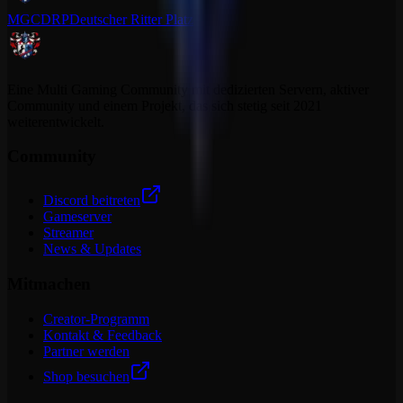
MGCDRP
Deutscher Ritter Platz
Eine Multi Gaming Community mit dedizierten Servern, aktiver
Community und einem Projekt, das sich stetig seit 2021
weiterentwickelt.
Community
Discord beitreten
Gameserver
Streamer
News & Updates
Mitmachen
Creator-Programm
Kontakt & Feedback
Partner werden
Shop besuchen