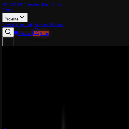
MGCDRP
Deutscher Ritter Platz
Home
Projekte
News
Community
Streamer
Partner
Discord
Shop