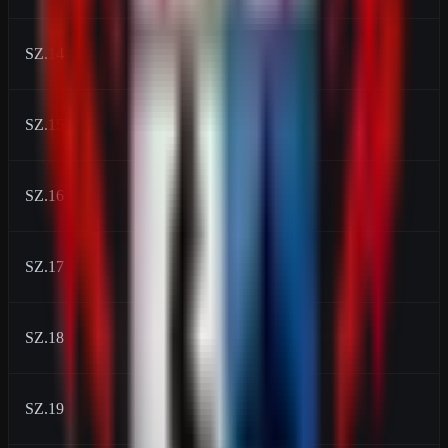
SZ.14
2000
SZ.15
3000
SZ.16
4000
SZ.17
4400
SZ.18
5000
SZ.19
5750