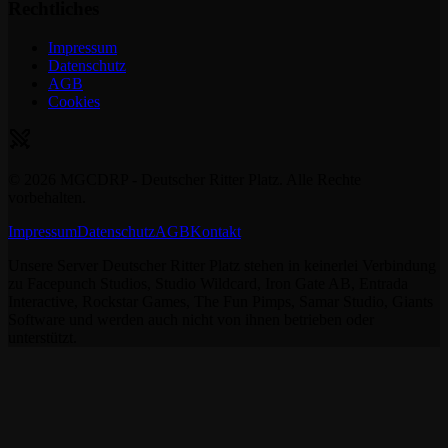
Rechtliches
Impressum
Datenschutz
AGB
Cookies
©
2026
MGCDRP - Deutscher Ritter Platz. Alle Rechte
vorbehalten.
Impressum
Datenschutz
AGB
Kontakt
Unsere Server Deutscher Ritter Platz stehen in keinerlei Verbindung
zu Facepunch Studios, Studio Wildcard, Iron Gate AB, Entrada
Interactive, Rockstar Games, The Fun Pimps, Samar Studio, Giants
Software und werden auch nicht von ihnen betrieben oder
unterstützt.