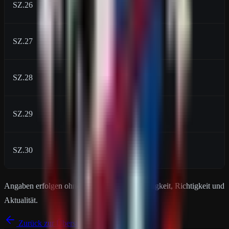
SZ.26
16200
SZ.27
17800
SZ.28
19000
SZ.29
20000
SZ.30
25000
Angaben erfolgen ohne Gewähr auf Vollständigkeit, Richtigkeit und
Aktualität.
Zurück zur Übersicht