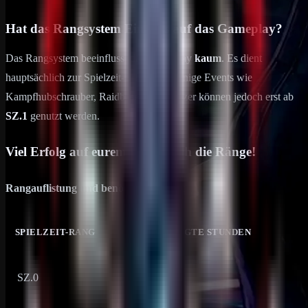
Hat das Rangsystem Einfluss auf das Gameplay?
Das Rangsystem beeinflusst das Gameplay
kaum
. Es dient
hauptsächlich zur Spielzeit-Erfassung. Einige Events wie
Kampfhubschrauber, Raidbasen und Panzer können jedoch erst ab
SZ.1
genutzt werden.
Viel Erfolg auf eurem Weg durch die Ränge!
Rangauflistung und benötigte Spielzeit
SPIELZEIT-RANG
BENÖTIGTE STUNDEN
SZ.0
1